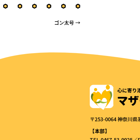
ゴン太号 →
〒253-0064 神奈川
【本部】
TEL.0467-53-9925／F