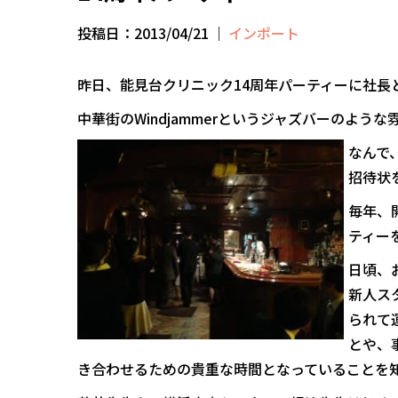
投稿日：2013/04/21
｜
インポート
昨日、能見台クリニック14周年パーティーに社長
中華街のWindjammerというジャズバーのよう
なんで
招待状
毎年、
ティー
日頃、
新人ス
られて
とや、
き合わせるための貴重な時間となっていることを