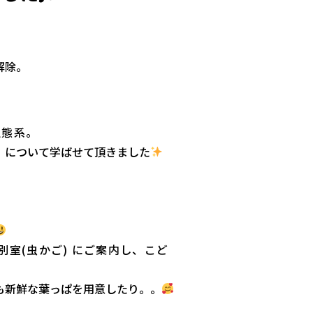
解除。
生態系。
」について学ばせて頂きました
別室(虫かご) にご案内し、こど
も新鮮な葉っぱを用意したり。。