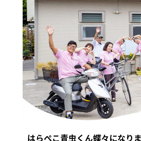
はらぺこ青虫くん蝶々になり