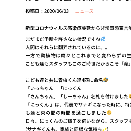
投稿日：2020/06/03
｜
ニュース
新型コロナウィルス感染症蔓延から非常事態宣言
まだまだ予断を許さない状況ですね
人間はそれらに翻弄されているのに。。
一方で動植物は粛々とこれまでと変わらずの
こども達もスタッフもこのご時世だからこそ「命
こども達と共に青虫くん達4匹に命名
「いっちゃん」「にっくん」
「さんちゃん」「しーちゃん」名札を付けました
「にっくん 」は、代表でサナギになった時に、
特
も達と束の間の時間を過ごしました
日々、にっくんのご様子を伺いながら、スタッフ
(サナギくんも、家族と同様な気持ち
)